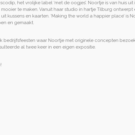
scodip, het vrolijke label ‘met de oogjes’. Noortje is van huis ui
ooier te maken. Vanuit haar studio in hartje Tilburg ontwerpt 
it kussens en kaarten. ‘Making the world a happier place’ is Noo
rpen en gemaakt.
k bedrijfsfeesten waar Noortje met originele concepten bezoek
ulteerde al twee keer in een eigen expositie.
!