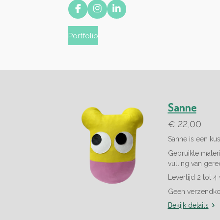
F
I
L
a
n
i
c
s
n
Portfolio
e
t
k
b
a
e
o
g
d
o
r
I
k
a
n
m
Sanne
€ 22,00
Sanne is een kus
Gebruikte materia
vulling van gere
Levertijd 2 tot 
Geen verzendko
Bekijk details