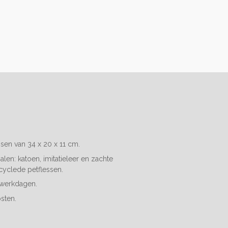
sen van 34 x 20 x 11 cm.
len: katoen, imitatieleer en z
achte
cyclede petflessen.
4 werkdagen.
sten.