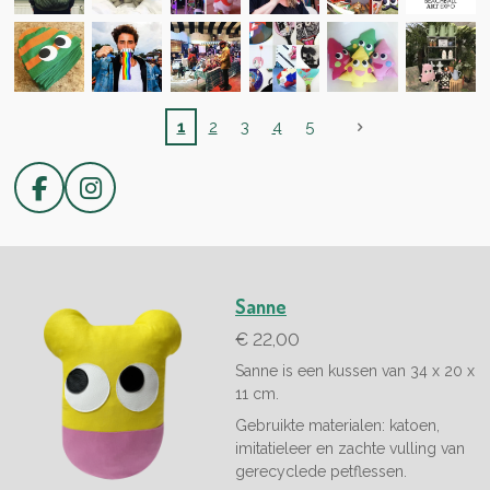
1
2
3
4
5
F
I
a
n
c
s
e
t
b
a
Sanne
o
g
€ 22,00
o
r
k
a
Sanne is een kussen van 34 x 20 x
m
11 cm.
Gebruikte materialen: katoen,
imitatieleer en z
achte vulling van
gerecyclede petflessen.