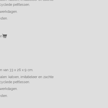
cyclede petflessen.
4 werkdagen.
sten.
en
en van 33 x 26 x 9 cm.
len: katoen, imitatieleer en z
achte
cyclede petflessen.
4 werkdagen.
sten.