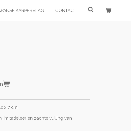
JAPANSE KARPERVLAG
CONTACT
en
12 x 7 cm.
, imitatieleer en z
achte vulling van