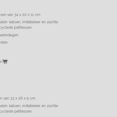
sen van 34 x 20 x 11 cm.
len: katoen, imitatieleer en z
achte
cyclede petflessen.
4 werkdagen.
sten.
en
en van 33 x 26 x 9 cm.
len: katoen, imitatieleer en z
achte
cyclede petflessen.