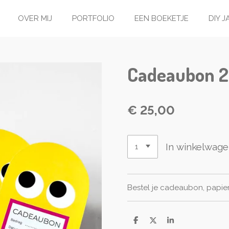
OVER MIJ
PORTFOLIO
EEN BOEKETJE
DIY 
Cadeaubon 2
€ 25,00
In winkelwag
Bestel je cadeaubon, papier
D
D
S