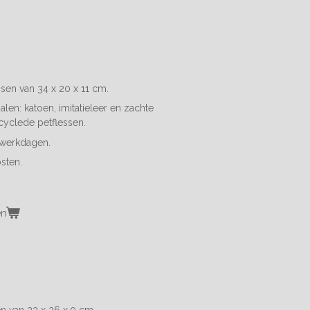
sen van 34 x 20 x 11 cm.
len: katoen, imitatieleer en z
achte
cyclede petflessen.
4 werkdagen.
sten.
en