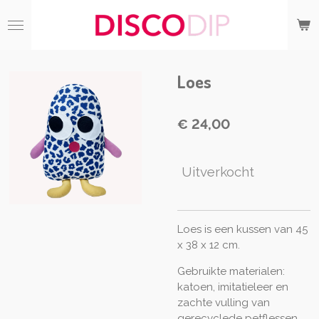
Ga
direct
naar
de
hoofdinhoud
Loes
€ 24,00
Uitverkocht
Loes is een kussen van 45
x 38 x 12 cm.
Gebruikte materialen:
katoen, imitatieleer en
z
achte vulling van
gerecyclede petflessen.