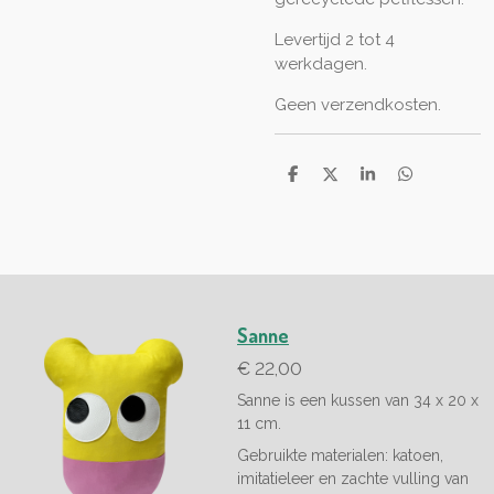
Levertijd 2 tot 4
werkdagen.
Geen verzendkosten.
D
D
S
D
e
e
h
e
l
e
a
l
e
l
r
e
n
e
n
Sanne
€ 22,00
Sanne is een kussen van 34 x 20 x
11 cm.
Gebruikte materialen: katoen,
imitatieleer en z
achte vulling van